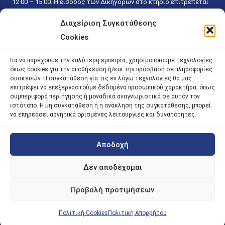
12.00 – 15.00. Η είσοδος των Δικηγόρων στο κτήριο επιτρέπεται
ελεύθερα με την επίδειξη της επαγγελματικής τους ταυτότητας
Διαχείριση Συγκατάθεσης
κάθε εργάσιμη ημέρα και ώρα χωρίς κανέναν χρονικό ή άλλο
Cookies
περιορισμό. Η είσοδος του κοινού ειδικά στο γραφείο του
Πρωτοκόλλου επιτρέπεται καθημερινά κατά τις ώρες 9.00 –
Για να παρέχουμε την καλύτερη εμπειρία, χρησιμοποιούμε τεχνολογίες
15.00. Η εξυπηρέτηση του κοινού πραγματοποιείται βάσει των
όπως cookies για την αποθήκευση ή/και την πρόσβαση σε πληροφορίες
παγίων ισχυουσών διατάξεων. Για την αποφυγή συνωστισμού
συσκευών. Η συγκατάθεση για τις εν λόγω τεχνολογίες θα μας
επιτρέψει να επεξεργαστούμε δεδομένα προσωπικού χαρακτήρα, όπως
εντός του εσωτερικού χώρου εξυπηρέτησης και αναμονής του
συμπεριφορά περιήγησης ή μοναδικά αναγνωριστικά σε αυτόν τον
κοινού, η εξυπηρέτησή του δύναται να πραγματοποιείται κατόπιν
ιστότοπο. Η μη συγκατάθεση ή η ανάκληση της συγκατάθεσης, μπορεί
προγραμματισμένου ραντεβού.
να επηρεάσει αρνητικά ορισμένες λειτουργίες και δυνατότητες.
Αποδοχή
©
2026 |
iky
| iky.gr | All Rights Reserved
Designed and Developed by ACM Digital
Δεν αποδέχομαι
Προβολή προτιμήσεων
Πολιτική Cookies
Πολιτική Απορρήτου