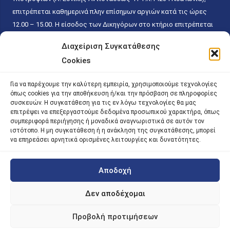
επιτρέπεται καθημερινά πλην επίσημων αργιών κατά τις ώρες
12.00 – 15.00. Η είσοδος των Δικηγόρων στο κτήριο επιτρέπεται
ελεύθερα με την επίδειξη της επαγγελματικής τους ταυτότητας
Διαχείριση Συγκατάθεσης
κάθε εργάσιμη ημέρα και ώρα χωρίς κανέναν χρονικό ή άλλο
Cookies
περιορισμό. Η είσοδος του κοινού ειδικά στο γραφείο του
Πρωτοκόλλου επιτρέπεται καθημερινά κατά τις ώρες 9.00 –
Για να παρέχουμε την καλύτερη εμπειρία, χρησιμοποιούμε τεχνολογίες
15.00. Η εξυπηρέτηση του κοινού πραγματοποιείται βάσει των
όπως cookies για την αποθήκευση ή/και την πρόσβαση σε πληροφορίες
παγίων ισχυουσών διατάξεων. Για την αποφυγή συνωστισμού
συσκευών. Η συγκατάθεση για τις εν λόγω τεχνολογίες θα μας
επιτρέψει να επεξεργαστούμε δεδομένα προσωπικού χαρακτήρα, όπως
εντός του εσωτερικού χώρου εξυπηρέτησης και αναμονής του
συμπεριφορά περιήγησης ή μοναδικά αναγνωριστικά σε αυτόν τον
κοινού, η εξυπηρέτησή του δύναται να πραγματοποιείται κατόπιν
ιστότοπο. Η μη συγκατάθεση ή η ανάκληση της συγκατάθεσης, μπορεί
να επηρεάσει αρνητικά ορισμένες λειτουργίες και δυνατότητες.
προγραμματισμένου ραντεβού.
Αποδοχή
©
2026 |
iky
| iky.gr | All Rights Reserved
Designed and Developed by ACM Digital
Δεν αποδέχομαι
Προβολή προτιμήσεων