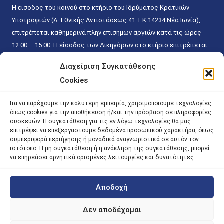
Η είσοδος του κοινού στο κτήριο του Ιδρύματος Κρατικών
Υποτροφιών (Λ. Εθνικής Αντιστάσεως 41 T.K.14234 Νέα Ιωνία),
επιτρέπεται καθημερινά πλην επίσημων αργιών κατά τις ώρες
12.00 – 15.00. Η είσοδος των Δικηγόρων στο κτήριο επιτρέπεται
ελεύθερα με την επίδειξη της επαγγελματικής τους ταυτότητας
Διαχείριση Συγκατάθεσης
κάθε εργάσιμη ημέρα και ώρα χωρίς κανέναν χρονικό ή άλλο
Cookies
περιορισμό. Η είσοδος του κοινού ειδικά στο γραφείο του
Πρωτοκόλλου επιτρέπεται καθημερινά κατά τις ώρες 9.00 –
Για να παρέχουμε την καλύτερη εμπειρία, χρησιμοποιούμε τεχνολογίες
15.00. Η εξυπηρέτηση του κοινού πραγματοποιείται βάσει των
όπως cookies για την αποθήκευση ή/και την πρόσβαση σε πληροφορίες
παγίων ισχυουσών διατάξεων. Για την αποφυγή συνωστισμού
συσκευών. Η συγκατάθεση για τις εν λόγω τεχνολογίες θα μας
επιτρέψει να επεξεργαστούμε δεδομένα προσωπικού χαρακτήρα, όπως
εντός του εσωτερικού χώρου εξυπηρέτησης και αναμονής του
συμπεριφορά περιήγησης ή μοναδικά αναγνωριστικά σε αυτόν τον
κοινού, η εξυπηρέτησή του δύναται να πραγματοποιείται κατόπιν
ιστότοπο. Η μη συγκατάθεση ή η ανάκληση της συγκατάθεσης, μπορεί
προγραμματισμένου ραντεβού.
να επηρεάσει αρνητικά ορισμένες λειτουργίες και δυνατότητες.
Αποδοχή
©
2026 |
iky
| iky.gr | All Rights Reserved
Designed and Developed by ACM Digital
Δεν αποδέχομαι