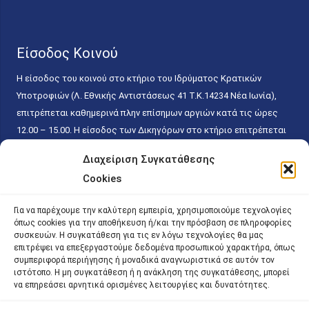
Είσοδος Κοινού
Η είσοδος του κοινού στο κτήριο του Ιδρύματος Κρατικών
Υποτροφιών (Λ. Εθνικής Αντιστάσεως 41 T.K.14234 Νέα Ιωνία),
επιτρέπεται καθημερινά πλην επίσημων αργιών κατά τις ώρες
12.00 – 15.00. Η είσοδος των Δικηγόρων στο κτήριο επιτρέπεται
ελεύθερα με την επίδειξη της επαγγελματικής τους ταυτότητας
Διαχείριση Συγκατάθεσης
κάθε εργάσιμη ημέρα και ώρα χωρίς κανέναν χρονικό ή άλλο
Cookies
περιορισμό. Η είσοδος του κοινού ειδικά στο γραφείο του
Πρωτοκόλλου επιτρέπεται καθημερινά κατά τις ώρες 9.00 –
Για να παρέχουμε την καλύτερη εμπειρία, χρησιμοποιούμε τεχνολογίες
15.00. Η εξυπηρέτηση του κοινού πραγματοποιείται βάσει των
όπως cookies για την αποθήκευση ή/και την πρόσβαση σε πληροφορίες
παγίων ισχυουσών διατάξεων. Για την αποφυγή συνωστισμού
συσκευών. Η συγκατάθεση για τις εν λόγω τεχνολογίες θα μας
επιτρέψει να επεξεργαστούμε δεδομένα προσωπικού χαρακτήρα, όπως
εντός του εσωτερικού χώρου εξυπηρέτησης και αναμονής του
συμπεριφορά περιήγησης ή μοναδικά αναγνωριστικά σε αυτόν τον
κοινού, η εξυπηρέτησή του δύναται να πραγματοποιείται κατόπιν
ιστότοπο. Η μη συγκατάθεση ή η ανάκληση της συγκατάθεσης, μπορεί
να επηρεάσει αρνητικά ορισμένες λειτουργίες και δυνατότητες.
προγραμματισμένου ραντεβού.