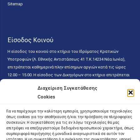
Sitemap
Είσοδος Κοινού
Η είσοδος του κοινού στο κτήριο του Ιδρύματος Κρατικών
Υποτροφιών (Λ. Εθνικής Αντιστάσεως 41 T.K.14234 Νέα Ιωνία),
επιτρέπεται καθημερινά πλην επίσημων αργιών κατά τις ώρες
12.00 – 15.00. Η είσοδος των Δικηγόρων στο κτήριο επιτρέπεται
ελεύθερα με την επίδειξη της επαγγελματικής τους ταυτότητας
Διαχείριση Συγκατάθεσης
κάθε εργάσιμη ημέρα και ώρα χωρίς κανέναν χρονικό ή άλλο
Cookies
περιορισμό. Η είσοδος του κοινού ειδικά στο γραφείο του
Πρωτοκόλλου επιτρέπεται καθημερινά κατά τις ώρες 9.00 –
Για να παρέχουμε την καλύτερη εμπειρία, χρησιμοποιούμε τεχνολογίες
15.00. Η εξυπηρέτηση του κοινού πραγματοποιείται βάσει των
όπως cookies για την αποθήκευση ή/και την πρόσβαση σε πληροφορίες
παγίων ισχυουσών διατάξεων. Για την αποφυγή συνωστισμού
συσκευών. Η συγκατάθεση για τις εν λόγω τεχνολογίες θα μας
επιτρέψει να επεξεργαστούμε δεδομένα προσωπικού χαρακτήρα, όπως
εντός του εσωτερικού χώρου εξυπηρέτησης και αναμονής του
συμπεριφορά περιήγησης ή μοναδικά αναγνωριστικά σε αυτόν τον
κοινού, η εξυπηρέτησή του δύναται να πραγματοποιείται κατόπιν
ιστότοπο. Η μη συγκατάθεση ή η ανάκληση της συγκατάθεσης, μπορεί