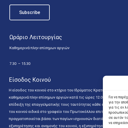
Ωράριο Λειτουργίας
Καθημερινά πλην επίσημων αργιών
7.30 – 15.30
Είσοδος Κοινού
Η είσοδος του κοινού στο κτήριο του Ιδρύματος Κρατικών Υποτροφιώ
καθημερινά πλην επίσημων αργιών κατά τις ώρες 12.00 – 15.00. Η ε
Για να παρέ
για την απ
επίδειξη της επαγγελματικής τους ταυτότητας κάθε εργάσιμη ημέρα
για τις εν
του κοινού ειδικά στο γραφείο του Πρωτοκόλλου επιτρέπεται καθημε
προσωπικού
σε αυτόν τ
πραγματοποιείται βάσει των παγίων ισχυουσών διατάξεων. Για την
να επηρεάσ
εξυπηρέτησης και αναμονής του κοινού, η εξυπηρέτησή του δύναται