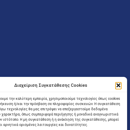
Διαχείριση Συγκατάθεσης Cookies
ν (Λ. Εθνικής Αντιστάσεως 41 T.K.14234 Νέα Ιωνία), επιτρέπεται
ίσοδος των Δικηγόρων στο κτήριο επιτρέπεται ελεύθερα με την
χουμε την καλύτερη εμπειρία, χρησιμοποιούμε τεχνολογίες όπως cookies
οθήκευση ή/και την πρόσβαση σε πληροφορίες συσκευών. Η συγκατάθεση
 και ώρα χωρίς κανέναν χρονικό ή άλλο περιορισμό. Η είσοδος
 λόγω τεχνολογίες θα μας επιτρέψει να επεξεργαστούμε δεδομένα
ρινά κατά τις ώρες 9.00 – 15.00. Η εξυπηρέτηση του κοινού
 χαρακτήρα, όπως συμπεριφορά περιήγησης ή μοναδικά αναγνωριστικά
ον ιστότοπο. Η μη συγκατάθεση ή η ανάκληση της συγκατάθεσης, μπορεί
 αποφυγή συνωστισμού εντός του εσωτερικού χώρου
ει αρνητικά ορισμένες λειτουργίες και δυνατότητες.
 να πραγματοποιείται κατόπιν προγραμματισμένου ραντεβού.