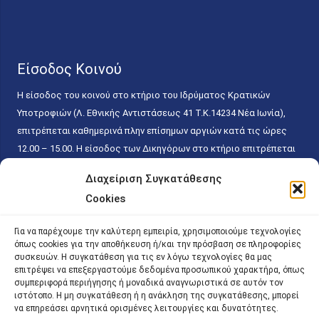
Είσοδος Κοινού
Η είσοδος του κοινού στο κτήριο του Ιδρύματος Κρατικών
Υποτροφιών (Λ. Εθνικής Αντιστάσεως 41 T.K.14234 Νέα Ιωνία),
επιτρέπεται καθημερινά πλην επίσημων αργιών κατά τις ώρες
12.00 – 15.00. Η είσοδος των Δικηγόρων στο κτήριο επιτρέπεται
ελεύθερα με την επίδειξη της επαγγελματικής τους ταυτότητας
Διαχείριση Συγκατάθεσης
κάθε εργάσιμη ημέρα και ώρα χωρίς κανέναν χρονικό ή άλλο
Cookies
περιορισμό. Η είσοδος του κοινού ειδικά στο γραφείο του
Πρωτοκόλλου επιτρέπεται καθημερινά κατά τις ώρες 9.00 –
Για να παρέχουμε την καλύτερη εμπειρία, χρησιμοποιούμε τεχνολογίες
15.00. Η εξυπηρέτηση του κοινού πραγματοποιείται βάσει των
όπως cookies για την αποθήκευση ή/και την πρόσβαση σε πληροφορίες
παγίων ισχυουσών διατάξεων. Για την αποφυγή συνωστισμού
συσκευών. Η συγκατάθεση για τις εν λόγω τεχνολογίες θα μας
επιτρέψει να επεξεργαστούμε δεδομένα προσωπικού χαρακτήρα, όπως
εντός του εσωτερικού χώρου εξυπηρέτησης και αναμονής του
συμπεριφορά περιήγησης ή μοναδικά αναγνωριστικά σε αυτόν τον
κοινού, η εξυπηρέτησή του δύναται να πραγματοποιείται κατόπιν
ιστότοπο. Η μη συγκατάθεση ή η ανάκληση της συγκατάθεσης, μπορεί
να επηρεάσει αρνητικά ορισμένες λειτουργίες και δυνατότητες.
προγραμματισμένου ραντεβού.