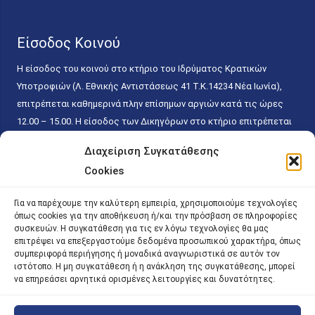
Είσοδος Κοινού
Η είσοδος του κοινού στο κτήριο του Ιδρύματος Κρατικών
Υποτροφιών (Λ. Εθνικής Αντιστάσεως 41 T.K.14234 Νέα Ιωνία),
επιτρέπεται καθημερινά πλην επίσημων αργιών κατά τις ώρες
12.00 – 15.00. Η είσοδος των Δικηγόρων στο κτήριο επιτρέπεται
ελεύθερα με την επίδειξη της επαγγελματικής τους ταυτότητας
Διαχείριση Συγκατάθεσης
κάθε εργάσιμη ημέρα και ώρα χωρίς κανέναν χρονικό ή άλλο
Cookies
περιορισμό. Η είσοδος του κοινού ειδικά στο γραφείο του
Πρωτοκόλλου επιτρέπεται καθημερινά κατά τις ώρες 9.00 –
Για να παρέχουμε την καλύτερη εμπειρία, χρησιμοποιούμε τεχνολογίες
15.00. Η εξυπηρέτηση του κοινού πραγματοποιείται βάσει των
όπως cookies για την αποθήκευση ή/και την πρόσβαση σε πληροφορίες
παγίων ισχυουσών διατάξεων. Για την αποφυγή συνωστισμού
συσκευών. Η συγκατάθεση για τις εν λόγω τεχνολογίες θα μας
επιτρέψει να επεξεργαστούμε δεδομένα προσωπικού χαρακτήρα, όπως
εντός του εσωτερικού χώρου εξυπηρέτησης και αναμονής του
συμπεριφορά περιήγησης ή μοναδικά αναγνωριστικά σε αυτόν τον
κοινού, η εξυπηρέτησή του δύναται να πραγματοποιείται κατόπιν
ιστότοπο. Η μη συγκατάθεση ή η ανάκληση της συγκατάθεσης, μπορεί
προγραμματισμένου ραντεβού.
να επηρεάσει αρνητικά ορισμένες λειτουργίες και δυνατότητες.