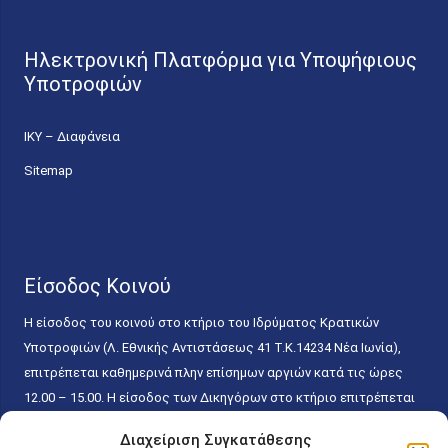
Ηλεκτρονική Πλατφόρμα για Υποψήφιους
Υποτροφιών
ΙΚΥ – Διαφάνεια
Sitemap
Είσοδος Κοινού
Η είσοδος του κοινού στο κτήριο του Ιδρύματος Κρατικών
Υποτροφιών (Λ. Εθνικής Αντιστάσεως 41 T.K.14234 Νέα Ιωνία),
επιτρέπεται καθημερινά πλην επίσημων αργιών κατά τις ώρες
12.00 – 15.00. Η είσοδος των Δικηγόρων στο κτήριο επιτρέπεται
ελεύθερα με την επίδειξη της επαγγελματικής τους ταυτότητας
Διαχείριση Συγκατάθεσης
κάθε εργάσιμη ημέρα και ώρα χωρίς κανέναν χρονικό ή άλλο