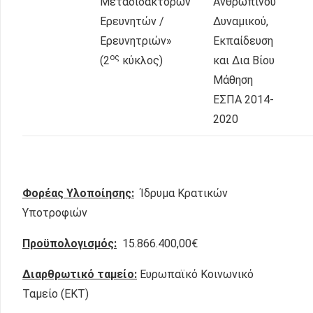
Μεταδιδακτόρων
Ανθρώπινου
Ερευνητών /
Δυναμικού,
Ερευνητριών»
Εκπαίδευση
ος
(2
κύκλος)
και Δια Βίου
Μάθηση
ΕΣΠΑ 2014-
2020
Φορέας Υλοποίησης:
Ίδρυμα Κρατικών
Υποτροφιών
Προϋπολογισμός:
15.866.400,00€
Διαρθρωτικό ταμείο:
Ευρωπαϊκό Κοινωνικό
Ταμείο (ΕΚΤ)