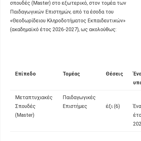
σπουδές (Master) στο εξωτερικό, στον τομέα των
Παιδαγωγικών Επιστημών, από τα έσοδα του
«Θεοδωρίδειου Κληροδοτήματος Εκπαιδευτικών»
(ακαδημαϊκό έτος 2026-2027), ως ακολούθως:
Επίπεδο
Τομέας
Θέσεις
Έν
υπ
Μεταπτυχιακές
Παιδαγωγικές
Σπουδές
Επιστήμες
έξι (6)
Ένα
(Master)
έτο
20