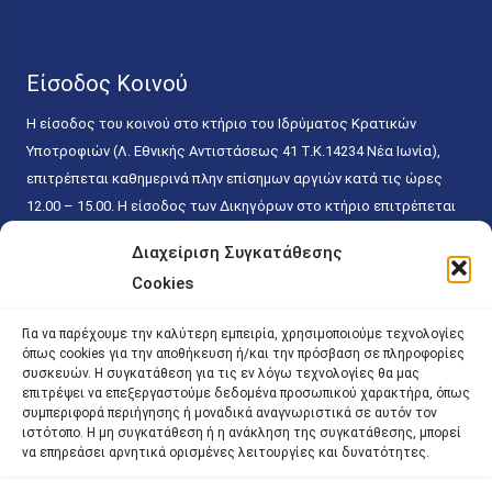
Είσοδος Κοινού
Η είσοδος του κοινού στο κτήριο του Ιδρύματος Κρατικών
Υποτροφιών (Λ. Εθνικής Αντιστάσεως 41 T.K.14234 Νέα Ιωνία),
επιτρέπεται καθημερινά πλην επίσημων αργιών κατά τις ώρες
12.00 – 15.00. Η είσοδος των Δικηγόρων στο κτήριο επιτρέπεται
ελεύθερα με την επίδειξη της επαγγελματικής τους ταυτότητας
Διαχείριση Συγκατάθεσης
κάθε εργάσιμη ημέρα και ώρα χωρίς κανέναν χρονικό ή άλλο
Cookies
περιορισμό. Η είσοδος του κοινού ειδικά στο γραφείο του
Πρωτοκόλλου επιτρέπεται καθημερινά κατά τις ώρες 9.00 –
Για να παρέχουμε την καλύτερη εμπειρία, χρησιμοποιούμε τεχνολογίες
15.00. Η εξυπηρέτηση του κοινού πραγματοποιείται βάσει των
όπως cookies για την αποθήκευση ή/και την πρόσβαση σε πληροφορίες
παγίων ισχυουσών διατάξεων. Για την αποφυγή συνωστισμού
συσκευών. Η συγκατάθεση για τις εν λόγω τεχνολογίες θα μας
επιτρέψει να επεξεργαστούμε δεδομένα προσωπικού χαρακτήρα, όπως
εντός του εσωτερικού χώρου εξυπηρέτησης και αναμονής του
συμπεριφορά περιήγησης ή μοναδικά αναγνωριστικά σε αυτόν τον
κοινού, η εξυπηρέτησή του δύναται να πραγματοποιείται κατόπιν
ιστότοπο. Η μη συγκατάθεση ή η ανάκληση της συγκατάθεσης, μπορεί
προγραμματισμένου ραντεβού.
να επηρεάσει αρνητικά ορισμένες λειτουργίες και δυνατότητες.