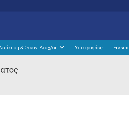
Διοίκηση & Οικον. Διαχ/ση
Υποτροφίες
Erasm
ματος
ς