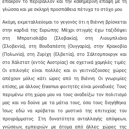
έπακρον το περιβάλλον και την καθημερινή επαφή με τη
γλώσσα και με σκληρή προσπάθεια πέτυχα το στόχο μου.
Ακόμη, εκμεταλλεύομαι το γεγονός ότι η Βιέννη βρίσκεται
στην καρδιά της Ευρώπης. Μέχρι στιγμής έχω ταξιδέψει
στη Μπρατισλάβα (Σλοβακία), στη Λιουμπλιάνα
(Σλοβενία), στη Βουδαπέστη (Ουγγαρία), στην Κρακοβία
(Πολωνία), στη Ζυρίχη (Ελβετία), στο Σάλτσμπουργκ και
στο Χάλστατ (εντός Αυστρίας) σε σχετικά χαμηλές τιμές.
Οι επιλογές είναι πολλές και οι γειτνιάζουσες χώρες
απέχουν μόλις κάτι ώρες από τη Βιέννη. Οι γνωριμίες
επίσης, με άλλους Erasmus φοιτητές είναι μοναδικές. Τους
περιμένω στη χώρα μου να τους αναδείξω τον πολιτισμό
μας και να δούνε με τα μάτια τους, όσα τους διηγήθηκα.
Ίσως εδώ να κρύβεται το μυστικό της επιτυχίας του
προγράμματος. Στη δυνατότητα ανταλλαγής απόψεων,
γνώσεων, εμπειριών με άτομα από άλλες χώρες της