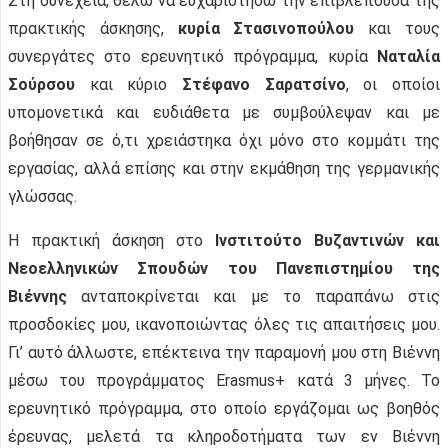
Στη συνέχεια, θέλω να ευχαριστήσω την επιβλέπουσα της
πρακτικής άσκησης,
κυρία Στασινοπούλου
και τους
συνεργάτες στο ερευνητικό πρόγραμμα, κυρία
Ναταλία
Σούρσου
και κύριο
Στέφανο Σαρατσίνο
, οι οποίοι
υπομονετικά και ευδιάθετα με συμβούλεψαν και με
βοήθησαν σε ό,τι χρειάστηκα όχι μόνο στο κομμάτι της
εργασίας, αλλά επίσης και στην εκμάθηση της γερμανικής
γλώσσας.
Η πρακτική άσκηση στο
Ινστιτούτο Βυζαντινών και
Νεοελληνικών Σπουδών του Πανεπιστημίου της
Βιέννης
ανταποκρίνεται και με το παραπάνω στις
προσδοκίες μου, ικανοποιώντας όλες τις απαιτήσεις μου.
Γι’ αυτό άλλωστε, επέκτεινα την παραμονή μου στη Βιέννη
μέσω του προγράμματος Erasmus+ κατά 3 μήνες. Το
ερευνητικό πρόγραμμα, στο οποίο εργάζομαι ως βοηθός
έρευνας, μελετά τα κληροδοτήματα των εν Βιέννη