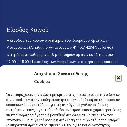
Είσοδος Κοινού
Η είσοδος του κοινού στο κτήριο του Ιδρύματος Κρατικών
Υποτροφιών (Λ. Εθνικής Αντιστάσεως 41 T.K.14234 Νέα Ιωνία),
επιτρέπεται καθημερινά πλην επίσημων αργιών κατά τις ώρες
12.00 – 15.00. Η είσοδος των Δικηγόρων στο κτήριο επιτρέπεται
ελεύθερα με την επίδειξη της επαγγελματικής τους ταυτότητας
Διαχείριση Συγκατάθεσης
κάθε εργάσιμη ημέρα και ώρα χωρίς κανέναν χρονικό ή άλλο
Cookies
περιορισμό. Η είσοδος του κοινού ειδικά στο γραφείο του
Πρωτοκόλλου επιτρέπεται καθημερινά κατά τις ώρες 9.00 –
Για να παρέχουμε την καλύτερη εμπειρία, χρησιμοποιούμε τεχνολογίες
15.00. Η εξυπηρέτηση του κοινού πραγματοποιείται βάσει των
όπως cookies για την αποθήκευση ή/και την πρόσβαση σε πληροφορίες
παγίων ισχυουσών διατάξεων. Για την αποφυγή συνωστισμού
συσκευών. Η συγκατάθεση για τις εν λόγω τεχνολογίες θα μας
επιτρέψει να επεξεργαστούμε δεδομένα προσωπικού χαρακτήρα, όπως
εντός του εσωτερικού χώρου εξυπηρέτησης και αναμονής του
συμπεριφορά περιήγησης ή μοναδικά αναγνωριστικά σε αυτόν τον
κοινού, η εξυπηρέτησή του δύναται να πραγματοποιείται κατόπιν
ιστότοπο. Η μη συγκατάθεση ή η ανάκληση της συγκατάθεσης, μπορεί
προγραμματισμένου ραντεβού.
να επηρεάσει αρνητικά ορισμένες λειτουργίες και δυνατότητες.