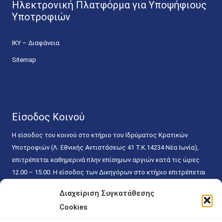
Ηλεκτρονική Πλατφόρμα για Υποψήφιους
Υποτροφιών
ΙΚΥ – Διαφάνεια
Sitemap
Είσοδος Κοινού
Η είσοδος του κοινού στο κτήριο του Ιδρύματος Κρατικών
Υποτροφιών (Λ. Εθνικής Αντιστάσεως 41 T.K.14234 Νέα Ιωνία),
επιτρέπεται καθημερινά πλην επίσημων αργιών κατά τις ώρες
12.00 – 15.00. Η είσοδος των Δικηγόρων στο κτήριο επιτρέπεται
ελεύθερα με την επίδειξη της επαγγελματικής τους ταυτότητας
Διαχείριση Συγκατάθεσης
κάθε εργάσιμη ημέρα και ώρα χωρίς κανέναν χρονικό ή άλλο
Cookies
περιορισμό. Η είσοδος του κοινού ειδικά στο γραφείο του
Πρωτοκόλλου επιτρέπεται καθημερινά κατά τις ώρες 9.00 –