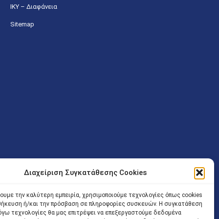
ΙΚΥ – Διαφάνεια
Sitemap
Διαχείριση Συγκατάθεσης Cookies
ν (Λ. Εθνικής Αντιστάσεως 41 T.K.14234 Νέα Ιωνία), επιτρέπεται
ίσοδος των Δικηγόρων στο κτήριο επιτρέπεται ελεύθερα με την
χουμε την καλύτερη εμπειρία, χρησιμοποιούμε τεχνολογίες όπως cookies
οθήκευση ή/και την πρόσβαση σε πληροφορίες συσκευών. Η συγκατάθεση
 και ώρα χωρίς κανέναν χρονικό ή άλλο περιορισμό. Η είσοδος
 λόγω τεχνολογίες θα μας επιτρέψει να επεξεργαστούμε δεδομένα