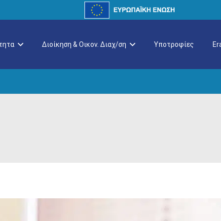
τητα
Διοίκηση & Οικον. Διαχ/ση
Υποτροφίες
E