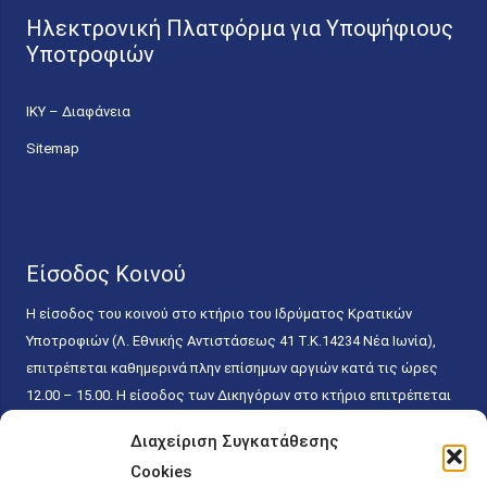
Ηλεκτρονική Πλατφόρμα για Υποψήφιους
Υποτροφιών
ΙΚΥ – Διαφάνεια
Sitemap
Είσοδος Κοινού
Η είσοδος του κοινού στο κτήριο του Ιδρύματος Κρατικών
Υποτροφιών (Λ. Εθνικής Αντιστάσεως 41 T.K.14234 Νέα Ιωνία),
επιτρέπεται καθημερινά πλην επίσημων αργιών κατά τις ώρες
12.00 – 15.00. Η είσοδος των Δικηγόρων στο κτήριο επιτρέπεται
ελεύθερα με την επίδειξη της επαγγελματικής τους ταυτότητας
Διαχείριση Συγκατάθεσης
κάθε εργάσιμη ημέρα και ώρα χωρίς κανέναν χρονικό ή άλλο
Cookies
περιορισμό. Η είσοδος του κοινού ειδικά στο γραφείο του