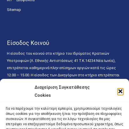
Sitemap
Είσοδος Κοινού
Η είσοδος του κοινού στο κτήριο του Ιδρύματος Κρατικών
Υποτροφιών (Λ. Εθνικής Αντιστάσεως 41 T.K.14234 Νέα Ιωνία),
επιτρέπεται καθημερινά πλην επίσημων αργιών κατά τις ώρες
12.00 – 15.00. Η είσοδος των Δικηγόρων στο κτήριο επιτρέπεται
ελεύθερα με την επίδειξη της επαγγελματικής τους ταυτότητας
Διαχείριση Συγκατάθεσης
κάθε εργάσιμη ημέρα και ώρα χωρίς κανέναν χρονικό ή άλλο
Cookies
περιορισμό. Η είσοδος του κοινού ειδικά στο γραφείο του
Πρωτοκόλλου επιτρέπεται καθημερινά κατά τις ώρες 9.00 –
Για να παρέχουμε την καλύτερη εμπειρία, χρησιμοποιούμε τεχνολογίες
15.00. Η εξυπηρέτηση του κοινού πραγματοποιείται βάσει των
όπως cookies για την αποθήκευση ή/και την πρόσβαση σε πληροφορίες
παγίων ισχυουσών διατάξεων. Για την αποφυγή συνωστισμού
συσκευών. Η συγκατάθεση για τις εν λόγω τεχνολογίες θα μας
επιτρέψει να επεξεργαστούμε δεδομένα προσωπικού χαρακτήρα, όπως
εντός του εσωτερικού χώρου εξυπηρέτησης και αναμονής του