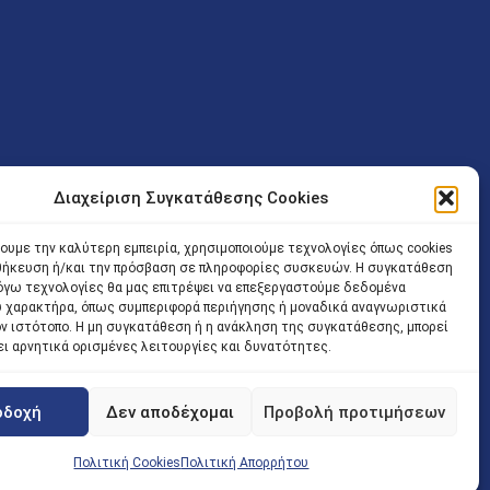
Διαχείριση Συγκατάθεσης Cookies
ν (Λ. Εθνικής Αντιστάσεως 41 T.K.14234 Νέα Ιωνία), επιτρέπεται
ίσοδος των Δικηγόρων στο κτήριο επιτρέπεται ελεύθερα με την
χουμε την καλύτερη εμπειρία, χρησιμοποιούμε τεχνολογίες όπως cookies
οθήκευση ή/και την πρόσβαση σε πληροφορίες συσκευών. Η συγκατάθεση
 και ώρα χωρίς κανέναν χρονικό ή άλλο περιορισμό. Η είσοδος
 λόγω τεχνολογίες θα μας επιτρέψει να επεξεργαστούμε δεδομένα
ρινά κατά τις ώρες 9.00 – 15.00. Η εξυπηρέτηση του κοινού
 χαρακτήρα, όπως συμπεριφορά περιήγησης ή μοναδικά αναγνωριστικά
ον ιστότοπο. Η μη συγκατάθεση ή η ανάκληση της συγκατάθεσης, μπορεί
 αποφυγή συνωστισμού εντός του εσωτερικού χώρου
ει αρνητικά ορισμένες λειτουργίες και δυνατότητες.
 να πραγματοποιείται κατόπιν προγραμματισμένου ραντεβού.
οδοχή
Δεν αποδέχομαι
Προβολή προτιμήσεων
Πολιτική Cookies
Πολιτική Απορρήτου