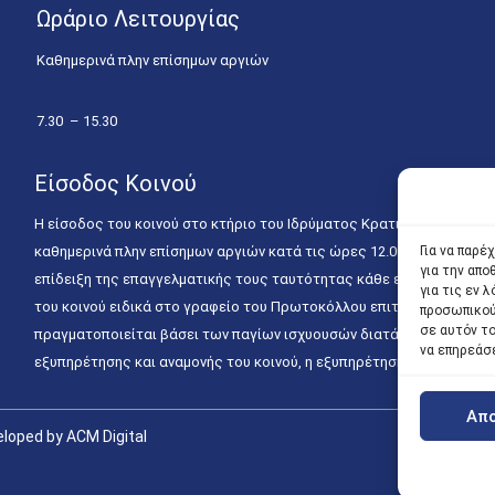
Ωράριο Λειτουργίας
Καθημερινά πλην επίσημων αργιών
7.30 – 15.30
Είσοδος Κοινού
Η είσοδος του κοινού στο κτήριο του Ιδρύματος Κρατικών Υποτροφιώ
καθημερινά πλην επίσημων αργιών κατά τις ώρες 12.00 – 15.00. Η ε
Για να παρέ
για την απ
επίδειξη της επαγγελματικής τους ταυτότητας κάθε εργάσιμη ημέρα
για τις εν
του κοινού ειδικά στο γραφείο του Πρωτοκόλλου επιτρέπεται καθημε
προσωπικού
σε αυτόν τ
πραγματοποιείται βάσει των παγίων ισχυουσών διατάξεων. Για την
να επηρεάσ
εξυπηρέτησης και αναμονής του κοινού, η εξυπηρέτησή του δύναται
Απ
loped by ACM Digital