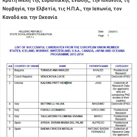
Κράτη Μέλη της Ευρωπαϊκής Ένωσης, την Ισλανδία, τη
Νορβηγία, την Ελβετία, τις Η.Π.Α., την Ιαπωνία, τον
Καναδά και την Ωκεανία