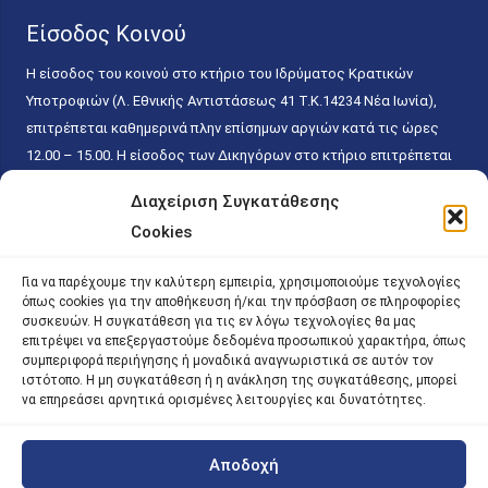
Είσοδος Κοινού
Η είσοδος του κοινού στο κτήριο του Ιδρύματος Κρατικών
Υποτροφιών (Λ. Εθνικής Αντιστάσεως 41 T.K.14234 Νέα Ιωνία),
επιτρέπεται καθημερινά πλην επίσημων αργιών κατά τις ώρες
12.00 – 15.00. Η είσοδος των Δικηγόρων στο κτήριο επιτρέπεται
ελεύθερα με την επίδειξη της επαγγελματικής τους ταυτότητας
Διαχείριση Συγκατάθεσης
κάθε εργάσιμη ημέρα και ώρα χωρίς κανέναν χρονικό ή άλλο
Cookies
περιορισμό. Η είσοδος του κοινού ειδικά στο γραφείο του
Πρωτοκόλλου επιτρέπεται καθημερινά κατά τις ώρες 9.00 –
Για να παρέχουμε την καλύτερη εμπειρία, χρησιμοποιούμε τεχνολογίες
15.00. Η εξυπηρέτηση του κοινού πραγματοποιείται βάσει των
όπως cookies για την αποθήκευση ή/και την πρόσβαση σε πληροφορίες
παγίων ισχυουσών διατάξεων. Για την αποφυγή συνωστισμού
συσκευών. Η συγκατάθεση για τις εν λόγω τεχνολογίες θα μας
επιτρέψει να επεξεργαστούμε δεδομένα προσωπικού χαρακτήρα, όπως
εντός του εσωτερικού χώρου εξυπηρέτησης και αναμονής του
συμπεριφορά περιήγησης ή μοναδικά αναγνωριστικά σε αυτόν τον
κοινού, η εξυπηρέτησή του δύναται να πραγματοποιείται κατόπιν
ιστότοπο. Η μη συγκατάθεση ή η ανάκληση της συγκατάθεσης, μπορεί
προγραμματισμένου ραντεβού.
να επηρεάσει αρνητικά ορισμένες λειτουργίες και δυνατότητες.
Αποδοχή
©
2026 |
iky
| iky.gr | All Rights Reserved