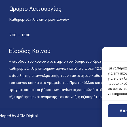
Ωράριο Λειτουργίας
Καθημερινά πλην επίσημων αργιών
7.30 – 15.30
Είσοδος Κοινού
Η είσοδος του κοινού στο κτήριο του Ιδρύματος Κρατικών Υποτροφιώ
καθημερινά πλην επίσημων αργιών κατά τις ώρες 12.00 – 15.00. Η ε
Για να παρέ
για την απ
επίδειξη της επαγγελματικής τους ταυτότητας κάθε εργάσιμη ημέρα
για τις εν
του κοινού ειδικά στο γραφείο του Πρωτοκόλλου επιτρέπεται καθημε
προσωπικού
σε αυτόν τ
πραγματοποιείται βάσει των παγίων ισχυουσών διατάξεων. Για την
να επηρεάσ
εξυπηρέτησης και αναμονής του κοινού, η εξυπηρέτησή του δύναται
Απ
loped by ACM Digital