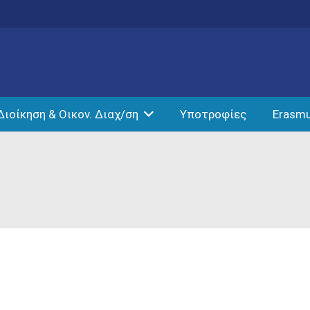
Διοίκηση & Οικον. Διαχ/ση
Υποτροφίες
Erasm