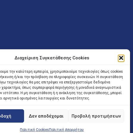
Διαχείριση Συγκατάθεσης Cookies
ν (Λ. Εθνικής Αντιστάσεως 41 T.K.14234 Νέα Ιωνία), επιτρέπεται
ίσοδος των Δικηγόρων στο κτήριο επιτρέπεται ελεύθερα με την
χουμε την καλύτερη εμπειρία, χρησιμοποιούμε τεχνολογίες όπως cookies
οθήκευση ή/και την πρόσβαση σε πληροφορίες συσκευών. Η συγκατάθεση
 και ώρα χωρίς κανέναν χρονικό ή άλλο περιορισμό. Η είσοδος
 λόγω τεχνολογίες θα μας επιτρέψει να επεξεργαστούμε δεδομένα
ρινά κατά τις ώρες 9.00 – 15.00. Η εξυπηρέτηση του κοινού
 χαρακτήρα, όπως συμπεριφορά περιήγησης ή μοναδικά αναγνωριστικά
ον ιστότοπο. Η μη συγκατάθεση ή η ανάκληση της συγκατάθεσης, μπορεί
 αποφυγή συνωστισμού εντός του εσωτερικού χώρου
ει αρνητικά ορισμένες λειτουργίες και δυνατότητες.
 να πραγματοποιείται κατόπιν προγραμματισμένου ραντεβού.
οδοχή
Δεν αποδέχομαι
Προβολή προτιμήσεων
Πολιτική Cookies
Πολιτική Απορρήτου