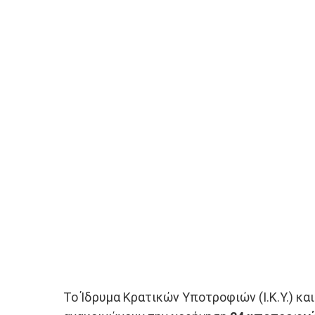
Το Ίδρυμα Κρατικών Υποτροφιών (Ι.Κ.Υ.) κα