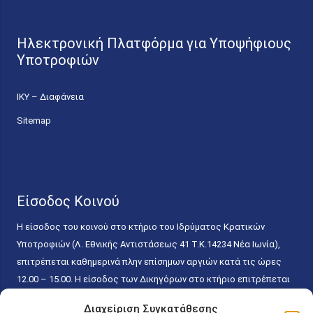
Ηλεκτρονική Πλατφόρμα για Υποψήφιους
Υποτροφιών
ΙΚΥ – Διαφάνεια
Sitemap
Είσοδος Κοινού
Η είσοδος του κοινού στο κτήριο του Ιδρύματος Κρατικών
Υποτροφιών (Λ. Εθνικής Αντιστάσεως 41 T.K.14234 Νέα Ιωνία),
επιτρέπεται καθημερινά πλην επίσημων αργιών κατά τις ώρες
12.00 – 15.00. Η είσοδος των Δικηγόρων στο κτήριο επιτρέπεται
ελεύθερα με την επίδειξη της επαγγελματικής τους ταυτότητας
Διαχείριση Συγκατάθεσης