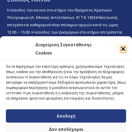
Η είσοδος του κοινού στο κτήριο του Ιδρύματος Κρατικών
Υποτροφιών (Λ. Εθνικής Αντιστάσεως 41 T.K.14234 Νέα Ιωνία),
επιτρέπεται καθημερινά πλην επίσημων αργιών κατά τις ώρες
12.00 – 15.00. Η είσοδος των Δικηγόρων στο κτήριο επιτρέπεται
ελεύθερα με την επίδειξη της επαγγελματικής τους ταυτότητας
Διαχείριση Συγκατάθεσης
κάθε εργάσιμη ημέρα και ώρα χωρίς κανέναν χρονικό ή άλλο
Cookies
περιορισμό. Η είσοδος του κοινού ειδικά στο γραφείο του
Πρωτοκόλλου επιτρέπεται καθημερινά κατά τις ώρες 9.00 –
Για να παρέχουμε την καλύτερη εμπειρία, χρησιμοποιούμε τεχνολογίες
15.00. Η εξυπηρέτηση του κοινού πραγματοποιείται βάσει των
όπως cookies για την αποθήκευση ή/και την πρόσβαση σε πληροφορίες
παγίων ισχυουσών διατάξεων. Για την αποφυγή συνωστισμού
συσκευών. Η συγκατάθεση για τις εν λόγω τεχνολογίες θα μας
επιτρέψει να επεξεργαστούμε δεδομένα προσωπικού χαρακτήρα, όπως
εντός του εσωτερικού χώρου εξυπηρέτησης και αναμονής του
συμπεριφορά περιήγησης ή μοναδικά αναγνωριστικά σε αυτόν τον
κοινού, η εξυπηρέτησή του δύναται να πραγματοποιείται κατόπιν
ιστότοπο. Η μη συγκατάθεση ή η ανάκληση της συγκατάθεσης, μπορεί
προγραμματισμένου ραντεβού.
να επηρεάσει αρνητικά ορισμένες λειτουργίες και δυνατότητες.
Αποδοχή
©
2026 |
iky
| iky.gr | All Rights Reserved
Designed and Developed by ACM Digital
Δεν αποδέχομαι