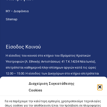
ΙΚΥ – Διαφάνεια
Sitemap
Είσοδος Κοινού
Η είσοδος του κοινού στο κτήριο του Ιδρύματος Κρατικών
Υποτροφιών (Λ. Εθνικής Αντιστάσεως 41 T.K.14234 Νέα Ιωνία),
επιτρέπεται καθημερινά πλην επίσημων αργιών κατά τις ώρες
12.00 – 15.00. Η είσοδος των Δικηγόρων στο κτήριο επιτρέπεται
ελεύθερα με την επίδειξη της επαγγελματικής τους ταυτότητας
Διαχείριση Συγκατάθεσης
κάθε εργάσιμη ημέρα και ώρα χωρίς κανέναν χρονικό ή άλλο
Cookies
περιορισμό. Η είσοδος του κοινού ειδικά στο γραφείο του
Πρωτοκόλλου επιτρέπεται καθημερινά κατά τις ώρες 9.00 –
Για να παρέχουμε την καλύτερη εμπειρία, χρησιμοποιούμε τεχνολογίες
15.00. Η εξυπηρέτηση του κοινού πραγματοποιείται βάσει των
όπως cookies για την αποθήκευση ή/και την πρόσβαση σε πληροφορίες