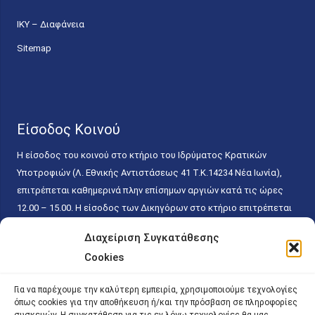
ΙΚΥ – Διαφάνεια
Sitemap
Είσοδος Κοινού
Η είσοδος του κοινού στο κτήριο του Ιδρύματος Κρατικών
Υποτροφιών (Λ. Εθνικής Αντιστάσεως 41 T.K.14234 Νέα Ιωνία),
επιτρέπεται καθημερινά πλην επίσημων αργιών κατά τις ώρες
12.00 – 15.00. Η είσοδος των Δικηγόρων στο κτήριο επιτρέπεται
ελεύθερα με την επίδειξη της επαγγελματικής τους ταυτότητας
Διαχείριση Συγκατάθεσης
κάθε εργάσιμη ημέρα και ώρα χωρίς κανέναν χρονικό ή άλλο
Cookies
περιορισμό. Η είσοδος του κοινού ειδικά στο γραφείο του
Πρωτοκόλλου επιτρέπεται καθημερινά κατά τις ώρες 9.00 –
Για να παρέχουμε την καλύτερη εμπειρία, χρησιμοποιούμε τεχνολογίες
15.00. Η εξυπηρέτηση του κοινού πραγματοποιείται βάσει των
όπως cookies για την αποθήκευση ή/και την πρόσβαση σε πληροφορίες
παγίων ισχυουσών διατάξεων. Για την αποφυγή συνωστισμού