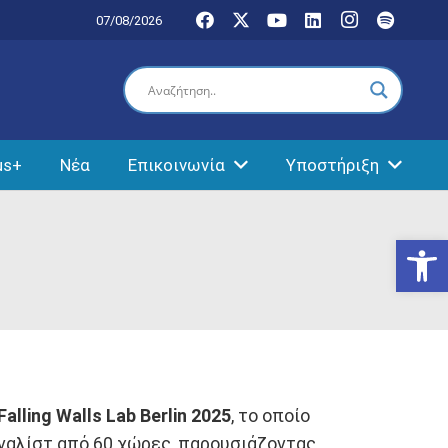
07/08/2026
us+
Νέα
Επικοινωνία
Υποστήριξη
Ανοίξτε
Falling Walls Lab Berlin 2025
, το οποίο
ναλίστ από 60 χώρες, παρουσιάζοντας