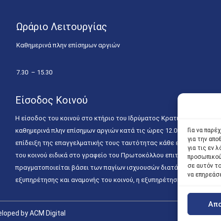
Ωράριο Λειτουργίας
Καθημερινά πλην επίσημων αργιών
7.30 – 15.30
Είσοδος Κοινού
Η είσοδος του κοινού στο κτήριο του Ιδρύματος Κρατικών Υποτροφιώ
καθημερινά πλην επίσημων αργιών κατά τις ώρες 12.00 – 15.00. Η ε
Για να παρέ
για την απ
επίδειξη της επαγγελματικής τους ταυτότητας κάθε εργάσιμη ημέρα
για τις εν
του κοινού ειδικά στο γραφείο του Πρωτοκόλλου επιτρέπεται καθημε
προσωπικού
σε αυτόν τ
πραγματοποιείται βάσει των παγίων ισχυουσών διατάξεων. Για την
να επηρεάσ
εξυπηρέτησης και αναμονής του κοινού, η εξυπηρέτησή του δύναται
Απ
loped by ACM Digital