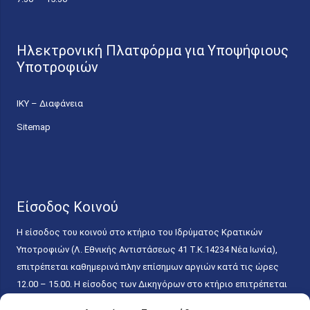
Ηλεκτρονική Πλατφόρμα για Υποψήφιους
Υποτροφιών
ΙΚΥ – Διαφάνεια
Sitemap
Είσοδος Κοινού
Η είσοδος του κοινού στο κτήριο του Ιδρύματος Κρατικών
Υποτροφιών (Λ. Εθνικής Αντιστάσεως 41 T.K.14234 Νέα Ιωνία),
επιτρέπεται καθημερινά πλην επίσημων αργιών κατά τις ώρες
12.00 – 15.00. Η είσοδος των Δικηγόρων στο κτήριο επιτρέπεται
ελεύθερα με την επίδειξη της επαγγελματικής τους ταυτότητας