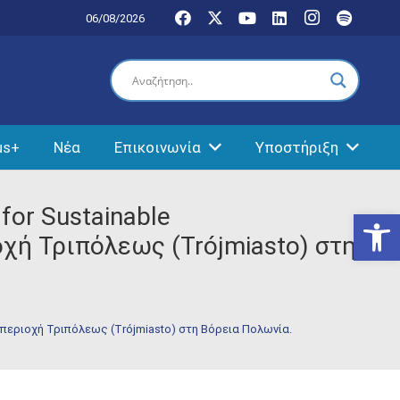
06/08/2026
us+
Νέα
Επικοινωνία
Υποστήριξη
for Sustainable
Ανοίξτε
οχή Τριπόλεως (Trójmiasto) στη
κή περιοχή Τριπόλεως (Trójmiasto) στη Bόρεια Πολωνία.