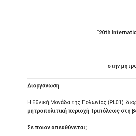
“20th Internati
στην μητρο
Διοργάνωση
Η Εθνική Μονάδα της Πολωνίας (PL01) διο
μητροπολιτική περιοχή Τριπόλεως στη β
Σε ποιον απευθύνεται;