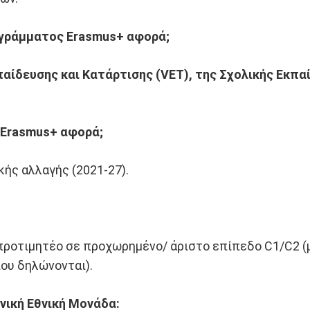
ρογράμματος
Erasmus
+ αφορά;
αίδευσης και Κατάρτισης (
VET), της Σχολικής Εκπα
 Erasmus+ αφορά;
ής αλλαγής (2021-27).
 προτιμητέο σε προχωρημένο/ άριστο επίπεδο C1/C2 (
ου δηλώνονται).
νική Εθνική Μονάδα: