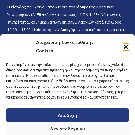
Η είσοδος του κοινού στο κτήριο του Ιδρύματος Κρατικών
Υποτροφιών (Λ. Εθνικής Αντιστάσεως 41 T.K.14234 Νέα Ιωνία),
επιτρέπεται καθημερινά πλην επίσημων αργιών κατά τις ώρες
12.00 – 15.00. Η είσοδος των Δικηγόρων στο κτήριο επιτρέπεται
ελεύθερα με την επίδειξη της επαγγελματικής τους ταυτότητας
Διαχείριση Συγκατάθεσης
κάθε εργάσιμη ημέρα και ώρα χωρίς κανέναν χρονικό ή άλλο
Cookies
περιορισμό. Η είσοδος του κοινού ειδικά στο γραφείο του
Πρωτοκόλλου επιτρέπεται καθημερινά κατά τις ώρες 9.00 –
Για να παρέχουμε την καλύτερη εμπειρία, χρησιμοποιούμε τεχνολογίες
15.00. Η εξυπηρέτηση του κοινού πραγματοποιείται βάσει των
όπως cookies για την αποθήκευση ή/και την πρόσβαση σε πληροφορίες
παγίων ισχυουσών διατάξεων. Για την αποφυγή συνωστισμού
συσκευών. Η συγκατάθεση για τις εν λόγω τεχνολογίες θα μας
επιτρέψει να επεξεργαστούμε δεδομένα προσωπικού χαρακτήρα, όπως
εντός του εσωτερικού χώρου εξυπηρέτησης και αναμονής του
συμπεριφορά περιήγησης ή μοναδικά αναγνωριστικά σε αυτόν τον
κοινού, η εξυπηρέτησή του δύναται να πραγματοποιείται κατόπιν
ιστότοπο. Η μη συγκατάθεση ή η ανάκληση της συγκατάθεσης, μπορεί
να επηρεάσει αρνητικά ορισμένες λειτουργίες και δυνατότητες.
προγραμματισμένου ραντεβού.
Αποδοχή
©
2026 |
iky
| iky.gr | All Rights Reserved
Designed and Developed by ACM Digital
Δεν αποδέχομαι