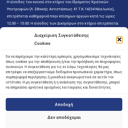
Η είσοδος του κοινού στο κτήριο του Ιδρύματος Κρατικών
Υποτροφιών (Λ. Εθνικής Αντιστάσεως 41 T.K.14234 Νέα Ιωνία),
επιτρέπεται καθημερινά πλην επίσημων αργιών κατά τις ώρες
12.00 – 15.00. Η είσοδος των Δικηγόρων στο κτήριο επιτρέπεται
ελεύθερα με την επίδειξη της επαγγελματικής τους ταυτότητας
Διαχείριση Συγκατάθεσης
κάθε εργάσιμη ημέρα και ώρα χωρίς κανέναν χρονικό ή άλλο
Cookies
περιορισμό. Η είσοδος του κοινού ειδικά στο γραφείο του
Πρωτοκόλλου επιτρέπεται καθημερινά κατά τις ώρες 9.00 –
Για να παρέχουμε την καλύτερη εμπειρία, χρησιμοποιούμε τεχνολογίες
15.00. Η εξυπηρέτηση του κοινού πραγματοποιείται βάσει των
όπως cookies για την αποθήκευση ή/και την πρόσβαση σε πληροφορίες
παγίων ισχυουσών διατάξεων. Για την αποφυγή συνωστισμού
συσκευών. Η συγκατάθεση για τις εν λόγω τεχνολογίες θα μας
επιτρέψει να επεξεργαστούμε δεδομένα προσωπικού χαρακτήρα, όπως
εντός του εσωτερικού χώρου εξυπηρέτησης και αναμονής του
συμπεριφορά περιήγησης ή μοναδικά αναγνωριστικά σε αυτόν τον
κοινού, η εξυπηρέτησή του δύναται να πραγματοποιείται κατόπιν
ιστότοπο. Η μη συγκατάθεση ή η ανάκληση της συγκατάθεσης, μπορεί
να επηρεάσει αρνητικά ορισμένες λειτουργίες και δυνατότητες.
προγραμματισμένου ραντεβού.
Αποδοχή
©
2026 |
iky
| iky.gr | All Rights Reserved
Designed and Developed by ACM Digital
Δεν αποδέχομαι