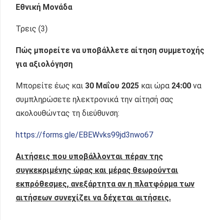
Εθνική Μονάδα
Τρεις (3)
Πώς μπορείτε να υποβάλλετε αίτηση συμμετοχής
για αξιολόγηση
Μπορείτε έως και
30
Μαΐου
2025
και ώρα
24:00
να
συμπληρώσετε ηλεκτρονικά την αίτησή σας
ακολουθώντας τη διεύθυνση:
https://forms.gle/EBEWvks99jd3nwo67
Αιτήσεις που υποβάλλονται πέραν της
συγκεκριμένης ώρας και μέρας θεωρούνται
εκπρόθεσμες, ανεξάρτητα αν η πλατφόρμα των
αιτήσεων συνεχίζει να δέχεται αιτήσεις.