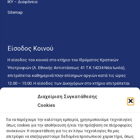
ΙΚΥ – Διαφάνεια
Sitemap
Είσοδος Κοινού
Η είσοδος του κοινού στο κτήριο του Ιδρύματος Κρατικών
Υποτροφιών (Λ. Εθνικής Αντιστάσεως 41 T.K.14234 Νέα Ιωνία),
επιτρέπεται καθημερινά πλην επίσημων αργιών κατά τις ώρες
12.00 – 15.00. Η είσοδος των Δικηγόρων στο κτήριο επιτρέπεται
ελεύθερα με την επίδειξη της επαγγελματικής τους ταυτότητας
Διαχείριση Συγκατάθεσης
κάθε εργάσιμη ημέρα και ώρα χωρίς κανέναν χρονικό ή άλλο
Cookies
περιορισμό. Η είσοδος του κοινού ειδικά στο γραφείο του
Πρωτοκόλλου επιτρέπεται καθημερινά κατά τις ώρες 9.00 –
Για να παρέχουμε την καλύτερη εμπειρία, χρησιμοποιούμε τεχνολογίες
15.00. Η εξυπηρέτηση του κοινού πραγματοποιείται βάσει των
όπως cookies για την αποθήκευση ή/και την πρόσβαση σε πληροφορίες
παγίων ισχυουσών διατάξεων. Για την αποφυγή συνωστισμού
συσκευών. Η συγκατάθεση για τις εν λόγω τεχνολογίες θα μας
επιτρέψει να επεξεργαστούμε δεδομένα προσωπικού χαρακτήρα, όπως
εντός του εσωτερικού χώρου εξυπηρέτησης και αναμονής του