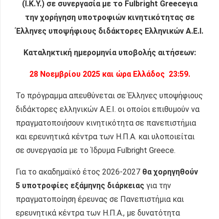
(Ι.Κ.Υ.) σε συνεργασία με το
Fulbright
Greece
για
την χορήγηση υποτροφιών κινητικότητας σε
Έλληνες υποψήφιους διδάκτορες Ελληνικών Α.Ε.Ι.
Καταληκτική ημερομηνία υποβολής αιτήσεων:
28 Νοεμβρίου 2025 και ώρα Ελλάδος 23:59.
Το πρόγραμμα απευθύνεται σε Έλληνες υποψήφιους
διδάκτορες ελληνικών Α.Ε.Ι. οι οποίοι επιθυμούν να
πραγματοποιήσουν κινητικότητα σε πανεπιστήμια
και ερευνητικά κέντρα των Η.Π.Α. και υλοποιείται
σε συνεργασία με το Ίδρυμα Fulbright Greece.
Για το ακαδημαϊκό έτος 2026-2027
θα χορηγηθούν
5 υποτροφίες εξάμηνης διάρκειας
για την
πραγματοποίηση έρευνας σε Πανεπιστήμια και
ερευνητικά κέντρα των Η.Π.Α., με δυνατότητα