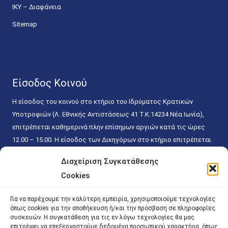
ΙΚΥ – Διαφάνεια
Sitemap
Είσοδος Κοινού
Η είσοδος του κοινού στο κτήριο του Ιδρύματος Κρατικών
Υποτροφιών (Λ. Εθνικής Αντιστάσεως 41 T.K.14234 Νέα Ιωνία),
επιτρέπεται καθημερινά πλην επίσημων αργιών κατά τις ώρες
12.00 – 15.00. Η είσοδος των Δικηγόρων στο κτήριο επιτρέπεται
ελεύθερα με την επίδειξη της επαγγελματικής τους ταυτότητας
Διαχείριση Συγκατάθεσης
κάθε εργάσιμη ημέρα και ώρα χωρίς κανέναν χρονικό ή άλλο
Cookies
περιορισμό. Η είσοδος του κοινού ειδικά στο γραφείο του
Πρωτοκόλλου επιτρέπεται καθημερινά κατά τις ώρες 9.00 –
Για να παρέχουμε την καλύτερη εμπειρία, χρησιμοποιούμε τεχνολογίες
15.00. Η εξυπηρέτηση του κοινού πραγματοποιείται βάσει των
όπως cookies για την αποθήκευση ή/και την πρόσβαση σε πληροφορίες
παγίων ισχυουσών διατάξεων. Για την αποφυγή συνωστισμού
συσκευών. Η συγκατάθεση για τις εν λόγω τεχνολογίες θα μας
επιτρέψει να επεξεργαστούμε δεδομένα προσωπικού χαρακτήρα, όπως