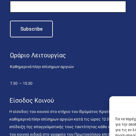
Ωράριο Λειτουργίας
Καθημερινά πλην επίσημων αργιών
7.30 – 15.30
Είσοδος Κοινού
Η είσοδος του κοινού στο κτήριο του Ιδρύματος Κρατικών Υποτροφιώ
Για να παρέ
καθημερινά πλην επίσημων αργιών κατά τις ώρες 12.00 – 15.00. Η ε
για την απ
επίδειξη της επαγγελματικής τους ταυτότητας κάθε εργάσιμη ημέρα
για τις εν
του κοινού ειδικά στο γραφείο του Πρωτοκόλλου επιτρέπεται καθημε
προσωπικού