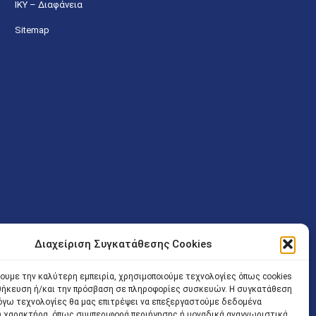
ΙΚΥ – Διαφάνεια
Sitemap
Διαχείριση Συγκατάθεσης Cookies
ν (Λ. Εθνικής Αντιστάσεως 41 T.K.14234 Νέα Ιωνία), επιτρέπεται
χουμε την καλύτερη εμπειρία, χρησιμοποιούμε τεχνολογίες όπως cookies
ίσοδος των Δικηγόρων στο κτήριο επιτρέπεται ελεύθερα με την
οθήκευση ή/και την πρόσβαση σε πληροφορίες συσκευών. Η συγκατάθεση
 και ώρα χωρίς κανέναν χρονικό ή άλλο περιορισμό. Η είσοδος
 λόγω τεχνολογίες θα μας επιτρέψει να επεξεργαστούμε δεδομένα
ρινά κατά τις ώρες 9.00 – 15.00. Η εξυπηρέτηση του κοινού
 χαρακτήρα, όπως συμπεριφορά περιήγησης ή μοναδικά αναγνωριστικά