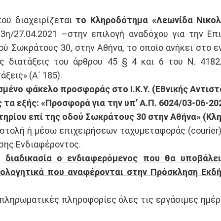
που διαχειρίζεται
το Κληροδότημα «Λεωνίδα Νικολ
3η/27.04.2021 –στην επιλογή αναδόχου για την Ε
οδού Σωκράτους 30, στην Αθήνα, το οποίο ανήκει στο 
ς διατάξεις του άρθρου 45 § 4 και 6 του Ν. 418
ξεις» (Α΄ 185).
ένο φάκελο προσφοράς στο Ι.Κ.Υ. (Εθνικής Αντιστάσε
ς τα εξής: «Προσφορά για την υπ’ Α.Π. 6024/03-06-2
τηρίου επί της οδού Σωκράτους 30 στην Αθήνα» (Κλ
τολή ή μέσω επιχειρήσεων ταχυμεταφοράς (courier) 
σης Ενδιαφέροντος.
η διαδικασία ο ενδιαφερόμενος που θα υποβάλ
ιολογητικά που αναφέρονται στην Πρόσκληση Εκδ
πληρωματικές πληροφορίες όλες τις εργάσιμες ημέρ