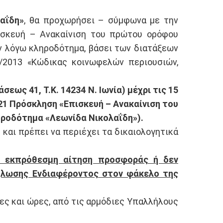
αΐδη»
, θα προχωρήσει – σύμφωνα με την
πισκευή – Ανακαίνιση του πρώτου ορόφου
εν λόγω κληροδότημα, βάσει των διατάξεων
2/2013 «Κώδικας κοινωφελών περιουσιών,
ως 41, Τ.Κ. 14234 Ν. Ιωνία) μέχρι τις 15
021 Πρόσκληση «Επισκευή – Ανακαίνιση του
ηροδότημα «Λεωνίδα Νικολαΐδη»).
και πρέπει να περιέχει τα δικαιολογητικά
ει εκπρόθεσμη αίτηση προσφοράς ή δεν
ήλωσης Ενδιαφέροντος στον φάκελο της
ες και ώρες, από τις αρμόδιες Υπαλλήλους