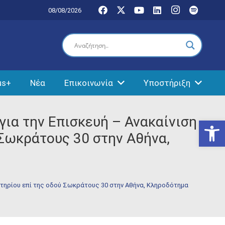
08/08/2026
us+
Νέα
Επικοινωνία
Υποστήριξη
ια την Επισκευή – Ανακαίνιση
Ανοίξτε
 Σωκράτους 30 στην Αθήνα,
κτηρίου επί της οδού Σωκράτους 30 στην Αθήνα, Κληροδότημα