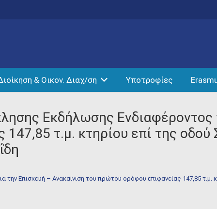
Διοίκηση & Οικον. Διαχ/ση
Υποτροφίες
Erasm
λησης Εκδήλωσης Ενδιαφέροντος γ
147,85 τ.μ. κτηρίου επί της οδού
ΐδη
 την Επισκευή – Ανακαίνιση του πρώτου ορόφου επιφανείας 147,85 τ.μ. 