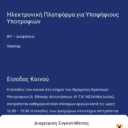
Ηλεκτρονική Πλατφόρμα για Υποψήφιους
Υποτροφιών
ΙΚΥ – Διαφάνεια
Sitemap
Είσοδος Κοινού
Η είσοδος του κοινού στο κτήριο του Ιδρύματος Κρατικών
Υποτροφιών (Λ. Εθνικής Αντιστάσεως 41 T.K.14234 Νέα Ιωνία),
επιτρέπεται καθημερινά πλην επίσημων αργιών κατά τις ώρες
12.00 – 15.00. Η είσοδος των Δικηγόρων στο κτήριο επιτρέπεται
ελεύθερα με την επίδειξη της επαγγελματικής τους ταυτότητας
Διαχείριση Συγκατάθεσης
κάθε εργάσιμη ημέρα και ώρα χωρίς κανέναν χρονικό ή άλλο