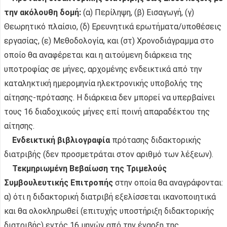
την ακόλουθη δομή:
(α) Περίληψη, (β) Εισαγωγή, (γ)
Θεωρητικό πλαίσιο, (δ) Ερευνητικά ερωτήματα/υποθέσεις
εργασίας, (ε) Μεθοδολογία, και (στ) Χρονοδιάγραμμα στο
οποίο θα αναφέρεται και η αιτούμενη διάρκεια της
υποτροφίας σε μήνες, αρχομένης ενδεικτικά από την
καταληκτική ημερομηνία ηλεκτρονικής υποβολής της
αίτησης-πρότασης. Η διάρκεια δεν μπορεί να υπερβαίνει
τους 16 διαδοχικούς μήνες επί ποινή απαραδέκτου της
αίτησης.
Ενδεικτική βιβλιογραφία
πρότασης διδακτορικής
διατριβής (δεν προσμετράται στον αριθμό των λέξεων).
Τεκμηριωμένη Βεβαίωση της Τριμελούς
Συμβουλευτικής Επιτροπής
στην οποία θα αναγράφονται:
α) ότι η διδακτορική διατριβή εξελίσσεται ικανοποιητικά
και θα ολοκληρωθεί (επιτυχής υποστήριξη διδακτορικής
διατριβής) εντός 16 μηνών από την έναρξη της