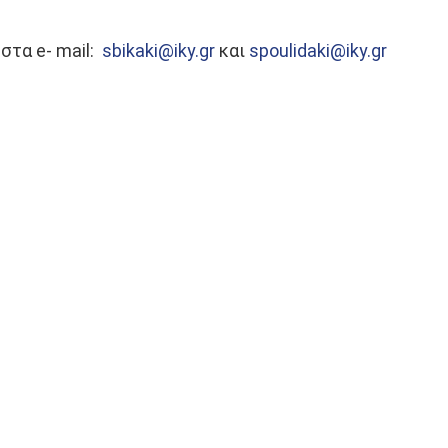
στα e- mail:
sbikaki@iky.gr
και
spoulidaki@iky.gr