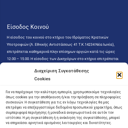
Είσοδος Κοινού
Η είσοδος του κοινού στο κτήριο του Ιδρύματος Κρατικών
Υποτροφιών (Λ. Εθνικής Αντιστάσεως 41 T.K.14234 Νέα Ιωνία),
επιτρέπεται καθημερινά πλην επίσημων αργιών κατά τις ώρες
12.00 – 15.00. Η είσοδος των Δικηγόρων στο κτήριο επιτρέπεται
ελεύθερα με την επίδειξη της επαγγελματικής τους ταυτότητας
Διαχείριση Συγκατάθεσης
κάθε εργάσιμη ημέρα και ώρα χωρίς κανέναν χρονικό ή άλλο
Cookies
περιορισμό. Η είσοδος του κοινού ειδικά στο γραφείο του
Πρωτοκόλλου επιτρέπεται καθημερινά κατά τις ώρες 9.00 –
Για να παρέχουμε την καλύτερη εμπειρία, χρησιμοποιούμε τεχνολογίες
15.00. Η εξυπηρέτηση του κοινού πραγματοποιείται βάσει των
όπως cookies για την αποθήκευση ή/και την πρόσβαση σε πληροφορίες
παγίων ισχυουσών διατάξεων. Για την αποφυγή συνωστισμού
συσκευών. Η συγκατάθεση για τις εν λόγω τεχνολογίες θα μας
επιτρέψει να επεξεργαστούμε δεδομένα προσωπικού χαρακτήρα, όπως
εντός του εσωτερικού χώρου εξυπηρέτησης και αναμονής του
συμπεριφορά περιήγησης ή μοναδικά αναγνωριστικά σε αυτόν τον
κοινού, η εξυπηρέτησή του δύναται να πραγματοποιείται κατόπιν
ιστότοπο. Η μη συγκατάθεση ή η ανάκληση της συγκατάθεσης, μπορεί
προγραμματισμένου ραντεβού.
να επηρεάσει αρνητικά ορισμένες λειτουργίες και δυνατότητες.