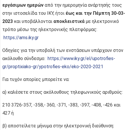
εργάσιμων ημερών
από την ημερομηνία ανάρτησής τους
στην ιστοσελίδα του ΙΚΥ, ήτοι
έως και την Πέμπτη 30-03-
2023
και υποβάλλονται
αποκλειστικά
με ηλεκτρονικό
τρόπο μέσω της ηλεκτρονικής πλατφόρμας:
https://ams.iky.gr
Οδηγίες για την υποβολή των ενστάσεων υπάρχουν στον
ακόλουθο σύνδεσμο:
https://www.iky.gr/el/upotrofies-
gr/proptixiako-gr/ypotrofies-eko/eko-2020-2021
Για τυχόν απορίες μπορείτε να:
α) καλέσετε στους ακόλουθους τηλεφωνικούς αριθμούς:
210 3726-357, -358,- 360, -371, -383, -397, -408, -426 και
427 ή
β) αποστείλετε μήνυμα στην ηλεκτρονική διεύθυνση: