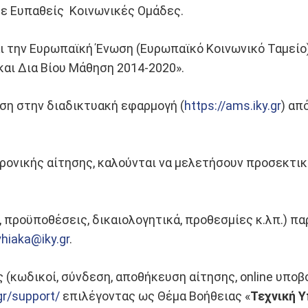
σε Ευπαθείς Κοινωνικές Ομάδες.
ι την Ευρωπαϊκή Ένωση (Ευρωπαϊκό Κοινωνικό Ταμεί
αι Δια Βίου Μάθηση 2014-2020».
ση στην διαδικτυακή εφαρμογή (
https://ams.iky.gr
) απ
ρονικής αίτησης, καλούνται να μελετήσουν προσεκτι
, προϋποθέσεις, δικαιολογητικά, προθεσμίες κ.λπ.) 
yhiaka@iky.gr
.
 (κωδικοί, σύνδεση, αποθήκευση αίτησης, online υποβ
gr/support/
επιλέγοντας ως Θέμα Βοήθειας «
Τεχνική 