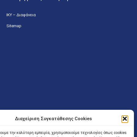
ΙΚΥ – Διαφάνεια
Sitemap
Διαχείριση Συγκατάθεσης Cookies
ν (Λ. Εθνικής Αντιστάσεως 41 T.K.14234 Νέα Ιωνία), επιτρέπεται
ίσοδος των Δικηγόρων στο κτήριο επιτρέπεται ελεύθερα με την
χουμε την καλύτερη εμπειρία, χρησιμοποιούμε τεχνολογίες όπως cookies