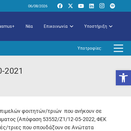
06/08/2026
rasmus+
Νέα
Επικοινωνία
Υποστήριξη
Υποτροφίες:
0-2021
Ανοίξτε
 Επιμελών φοιτητών/τριών που ανήκουν σε
άμματος (Απόφαση 53552/Ζ1/12-05-2022, ΦΕΚ
τές/τριες που σπουδάζουν σε Ανώτατα