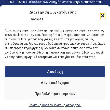
12.00 – 15.00. Η είσοδος των Δικηγόρων στο κτήριο επιτρέπεται
ελεύθερα με την επίδειξη της επαγγελματικής τους ταυτότητας
Διαχείριση Συγκατάθεσης
κάθε εργάσιμη ημέρα και ώρα χωρίς κανέναν χρονικό ή άλλο
Cookies
περιορισμό. Η είσοδος του κοινού ειδικά στο γραφείο του
Πρωτοκόλλου επιτρέπεται καθημερινά κατά τις ώρες 9.00 –
Για να παρέχουμε την καλύτερη εμπειρία, χρησιμοποιούμε τεχνολογίες
15.00. Η εξυπηρέτηση του κοινού πραγματοποιείται βάσει των
όπως cookies για την αποθήκευση ή/και την πρόσβαση σε πληροφορίες
παγίων ισχυουσών διατάξεων. Για την αποφυγή συνωστισμού
συσκευών. Η συγκατάθεση για τις εν λόγω τεχνολογίες θα μας
επιτρέψει να επεξεργαστούμε δεδομένα προσωπικού χαρακτήρα, όπως
εντός του εσωτερικού χώρου εξυπηρέτησης και αναμονής του
συμπεριφορά περιήγησης ή μοναδικά αναγνωριστικά σε αυτόν τον
κοινού, η εξυπηρέτησή του δύναται να πραγματοποιείται κατόπιν
ιστότοπο. Η μη συγκατάθεση ή η ανάκληση της συγκατάθεσης, μπορεί
προγραμματισμένου ραντεβού.
να επηρεάσει αρνητικά ορισμένες λειτουργίες και δυνατότητες.
Αποδοχή
©
2026 |
iky
| iky.gr | All Rights Reserved
Designed and Developed by ACM Digital
Δεν αποδέχομαι
Προβολή προτιμήσεων
Πολιτική Cookies
Πολιτική Απορρήτου