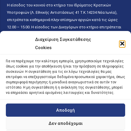
Η είσοδος του κοινού στο κτήριο του Ιδρύματος Κρατικών
Υποτροφιών (Λ. Εθνικής Αντιστάσεως 41 T.K.14234 Νέα Ιωνία),
επιτρέπεται καθημερινά πλην επίσημων αργιών κατά τις ώρες
12.00 – 15.00. Η είσοδος των Δικηγόρων στο κτήριο επιτρέπεται
ελεύθερα με την επίδειξη της επαγγελματικής τους ταυτότητας
Διαχείριση Συγκατάθεσης
κάθε εργάσιμη ημέρα και ώρα χωρίς κανέναν χρονικό ή άλλο
Cookies
περιορισμό. Η είσοδος του κοινού ειδικά στο γραφείο του
Πρωτοκόλλου επιτρέπεται καθημερινά κατά τις ώρες 9.00 –
Για να παρέχουμε την καλύτερη εμπειρία, χρησιμοποιούμε τεχνολογίες
15.00. Η εξυπηρέτηση του κοινού πραγματοποιείται βάσει των
όπως cookies για την αποθήκευση ή/και την πρόσβαση σε πληροφορίες
παγίων ισχυουσών διατάξεων. Για την αποφυγή συνωστισμού
συσκευών. Η συγκατάθεση για τις εν λόγω τεχνολογίες θα μας
επιτρέψει να επεξεργαστούμε δεδομένα προσωπικού χαρακτήρα, όπως
εντός του εσωτερικού χώρου εξυπηρέτησης και αναμονής του
συμπεριφορά περιήγησης ή μοναδικά αναγνωριστικά σε αυτόν τον
κοινού, η εξυπηρέτησή του δύναται να πραγματοποιείται κατόπιν
ιστότοπο. Η μη συγκατάθεση ή η ανάκληση της συγκατάθεσης, μπορεί
προγραμματισμένου ραντεβού.
να επηρεάσει αρνητικά ορισμένες λειτουργίες και δυνατότητες.
Αποδοχή
©
2026 |
iky
| iky.gr | All Rights Reserved
Designed and Developed by ACM Digital
Δεν αποδέχομαι