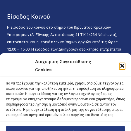
Είσοδος Κοινού
Η είσοδος του κοινού στο κτήριο του Ιδρύματος Κρατικών
Υποτροφιών (Λ. Εθνικής Αντιστάσεως 41 T.K.14234 Νέα Ιωνία),
επιτρέπεται καθημερινά πλην επίσημων αργιών κατά τις ώρες
12.00 – 15.00. Η είσοδος των Δικηγόρων στο κτήριο επιτρέπεται
ελεύθερα με την επίδειξη της επαγγελματικής τους ταυτότητας
Διαχείριση Συγκατάθεσης
κάθε εργάσιμη ημέρα και ώρα χωρίς κανέναν χρονικό ή άλλο
Cookies
περιορισμό. Η είσοδος του κοινού ειδικά στο γραφείο του
Πρωτοκόλλου επιτρέπεται καθημερινά κατά τις ώρες 9.00 –
Για να παρέχουμε την καλύτερη εμπειρία, χρησιμοποιούμε τεχνολογίες
15.00. Η εξυπηρέτηση του κοινού πραγματοποιείται βάσει των
όπως cookies για την αποθήκευση ή/και την πρόσβαση σε πληροφορίες
παγίων ισχυουσών διατάξεων. Για την αποφυγή συνωστισμού
συσκευών. Η συγκατάθεση για τις εν λόγω τεχνολογίες θα μας
επιτρέψει να επεξεργαστούμε δεδομένα προσωπικού χαρακτήρα, όπως
εντός του εσωτερικού χώρου εξυπηρέτησης και αναμονής του
συμπεριφορά περιήγησης ή μοναδικά αναγνωριστικά σε αυτόν τον
κοινού, η εξυπηρέτησή του δύναται να πραγματοποιείται κατόπιν
ιστότοπο. Η μη συγκατάθεση ή η ανάκληση της συγκατάθεσης, μπορεί
να επηρεάσει αρνητικά ορισμένες λειτουργίες και δυνατότητες.
προγραμματισμένου ραντεβού.