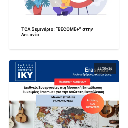
TCA Σεμινάριο: “BECOME+” στην
Λετονία
22/06/26