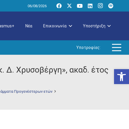
06/08/2026
rasmus+
Νέα
Επικοινωνία
Υποστήριξη
Υποτροφίες:
. Δ. Χρυσοβέργη», ακαδ. έτος
Ανοίξτε
άμματα Προγενέστερων ετών