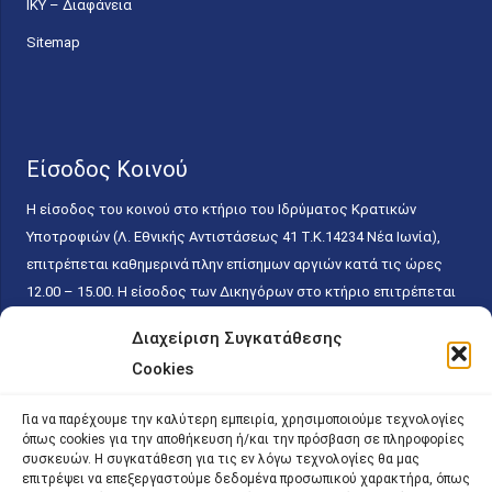
ΙΚΥ – Διαφάνεια
Sitemap
Είσοδος Κοινού
Η είσοδος του κοινού στο κτήριο του Ιδρύματος Κρατικών
Υποτροφιών (Λ. Εθνικής Αντιστάσεως 41 T.K.14234 Νέα Ιωνία),
επιτρέπεται καθημερινά πλην επίσημων αργιών κατά τις ώρες
12.00 – 15.00. Η είσοδος των Δικηγόρων στο κτήριο επιτρέπεται
ελεύθερα με την επίδειξη της επαγγελματικής τους ταυτότητας
Διαχείριση Συγκατάθεσης
κάθε εργάσιμη ημέρα και ώρα χωρίς κανέναν χρονικό ή άλλο
Cookies
περιορισμό. Η είσοδος του κοινού ειδικά στο γραφείο του
Πρωτοκόλλου επιτρέπεται καθημερινά κατά τις ώρες 9.00 –
Για να παρέχουμε την καλύτερη εμπειρία, χρησιμοποιούμε τεχνολογίες
15.00. Η εξυπηρέτηση του κοινού πραγματοποιείται βάσει των
όπως cookies για την αποθήκευση ή/και την πρόσβαση σε πληροφορίες
παγίων ισχυουσών διατάξεων. Για την αποφυγή συνωστισμού
συσκευών. Η συγκατάθεση για τις εν λόγω τεχνολογίες θα μας
επιτρέψει να επεξεργαστούμε δεδομένα προσωπικού χαρακτήρα, όπως
εντός του εσωτερικού χώρου εξυπηρέτησης και αναμονής του