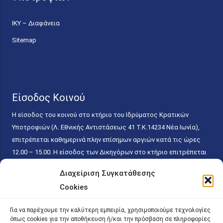
ΙΚΥ – Διαφάνεια
Sitemap
Είσοδος Κοινού
Η είσοδος του κοινού στο κτήριο του Ιδρύματος Κρατικών
Υποτροφιών (Λ. Εθνικής Αντιστάσεως 41 T.K.14234 Νέα Ιωνία),
επιτρέπεται καθημερινά πλην επίσημων αργιών κατά τις ώρες
12.00 – 15.00. Η είσοδος των Δικηγόρων στο κτήριο επιτρέπεται
ελεύθερα με την επίδειξη της επαγγελματικής τους ταυτότητας
Διαχείριση Συγκατάθεσης
κάθε εργάσιμη ημέρα και ώρα χωρίς κανέναν χρονικό ή άλλο
Cookies
περιορισμό. Η είσοδος του κοινού ειδικά στο γραφείο του
Πρωτοκόλλου επιτρέπεται καθημερινά κατά τις ώρες 9.00 –
Για να παρέχουμε την καλύτερη εμπειρία, χρησιμοποιούμε τεχνολογίες
15.00. Η εξυπηρέτηση του κοινού πραγματοποιείται βάσει των
όπως cookies για την αποθήκευση ή/και την πρόσβαση σε πληροφορίες