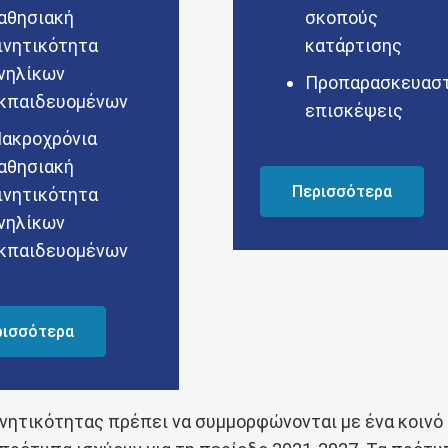
αθησιακή
σκοπούς
ινητικότητα
κατάρτισης
νηλίκων
Προπαρασκευαστ
κπαιδευομένων
επισκέψεις
ακροχρόνια
αθησιακή
Περισσότερα
ινητικότητα
νηλίκων
κπαιδευομένων
ρισσότερα
ινητικότητας πρέπει να συμμορφώνονται με ένα κοινό