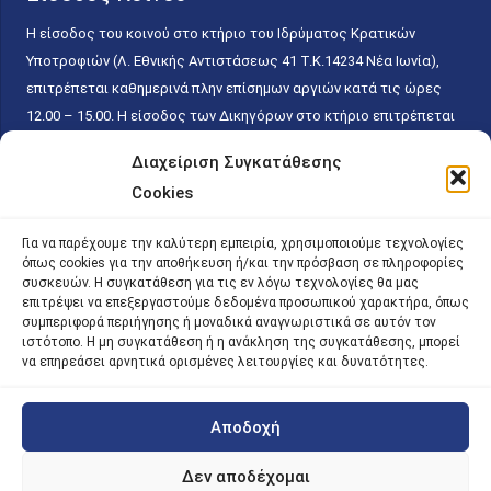
Η είσοδος του κοινού στο κτήριο του Ιδρύματος Κρατικών
Υποτροφιών (Λ. Εθνικής Αντιστάσεως 41 T.K.14234 Νέα Ιωνία),
επιτρέπεται καθημερινά πλην επίσημων αργιών κατά τις ώρες
12.00 – 15.00. Η είσοδος των Δικηγόρων στο κτήριο επιτρέπεται
ελεύθερα με την επίδειξη της επαγγελματικής τους ταυτότητας
Διαχείριση Συγκατάθεσης
κάθε εργάσιμη ημέρα και ώρα χωρίς κανέναν χρονικό ή άλλο
Cookies
περιορισμό. Η είσοδος του κοινού ειδικά στο γραφείο του
Πρωτοκόλλου επιτρέπεται καθημερινά κατά τις ώρες 9.00 –
Για να παρέχουμε την καλύτερη εμπειρία, χρησιμοποιούμε τεχνολογίες
15.00. Η εξυπηρέτηση του κοινού πραγματοποιείται βάσει των
όπως cookies για την αποθήκευση ή/και την πρόσβαση σε πληροφορίες
παγίων ισχυουσών διατάξεων. Για την αποφυγή συνωστισμού
συσκευών. Η συγκατάθεση για τις εν λόγω τεχνολογίες θα μας
επιτρέψει να επεξεργαστούμε δεδομένα προσωπικού χαρακτήρα, όπως
εντός του εσωτερικού χώρου εξυπηρέτησης και αναμονής του
συμπεριφορά περιήγησης ή μοναδικά αναγνωριστικά σε αυτόν τον
κοινού, η εξυπηρέτησή του δύναται να πραγματοποιείται κατόπιν
ιστότοπο. Η μη συγκατάθεση ή η ανάκληση της συγκατάθεσης, μπορεί
να επηρεάσει αρνητικά ορισμένες λειτουργίες και δυνατότητες.
προγραμματισμένου ραντεβού.
Αποδοχή
©
2026 |
iky
| iky.gr | All Rights Reserved
Designed and Developed by ACM Digital
Δεν αποδέχομαι