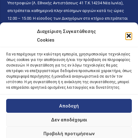
Υποτροφιών (Λ. Εθνικής Αντιστάσεως 41 T.K.14234 Νέα Ιωνία),
επιτρέπεται καθημερινά πλην επίσημων αργιών κατά τις ώρες
12.00 – 15.00. Η είσοδος των Δικηγόρων στο κτήριο επιτρέπεται
ελεύθερα με την επίδειξη της επαγγελματικής τους ταυτότητας
Διαχείριση Συγκατάθεσης
κάθε εργάσιμη ημέρα και ώρα χωρίς κανέναν χρονικό ή άλλο
Cookies
περιορισμό. Η είσοδος του κοινού ειδικά στο γραφείο του
Πρωτοκόλλου επιτρέπεται καθημερινά κατά τις ώρες 9.00 –
Για να παρέχουμε την καλύτερη εμπειρία, χρησιμοποιούμε τεχνολογίες
15.00. Η εξυπηρέτηση του κοινού πραγματοποιείται βάσει των
όπως cookies για την αποθήκευση ή/και την πρόσβαση σε πληροφορίες
παγίων ισχυουσών διατάξεων. Για την αποφυγή συνωστισμού
συσκευών. Η συγκατάθεση για τις εν λόγω τεχνολογίες θα μας
επιτρέψει να επεξεργαστούμε δεδομένα προσωπικού χαρακτήρα, όπως
εντός του εσωτερικού χώρου εξυπηρέτησης και αναμονής του
συμπεριφορά περιήγησης ή μοναδικά αναγνωριστικά σε αυτόν τον
κοινού, η εξυπηρέτησή του δύναται να πραγματοποιείται κατόπιν
ιστότοπο. Η μη συγκατάθεση ή η ανάκληση της συγκατάθεσης, μπορεί
προγραμματισμένου ραντεβού.
να επηρεάσει αρνητικά ορισμένες λειτουργίες και δυνατότητες.
Αποδοχή
©
2026 |
iky
| iky.gr | All Rights Reserved
Designed and Developed by ACM Digital
Δεν αποδέχομαι
Προβολή προτιμήσεων