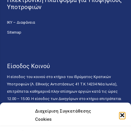
Ηλεκτρονική Πλατφόρμα για Υποψήφιους
Υποτροφιών
ΙΚΥ – Διαφάνεια
Sitemap
Είσοδος Κοινού
Η είσοδος του κοινού στο κτήριο του Ιδρύματος Κρατικών
Υποτροφιών (Λ. Εθνικής Αντιστάσεως 41 T.K.14234 Νέα Ιωνία),
επιτρέπεται καθημερινά πλην επίσημων αργιών κατά τις ώρες
12.00 – 15.00. Η είσοδος των Δικηγόρων στο κτήριο επιτρέπεται
ελεύθερα με την επίδειξη της επαγγελματικής τους ταυτότητας
Διαχείριση Συγκατάθεσης
κάθε εργάσιμη ημέρα και ώρα χωρίς κανέναν χρονικό ή άλλο
Cookies
περιορισμό. Η είσοδος του κοινού ειδικά στο γραφείο του
Πρωτοκόλλου επιτρέπεται καθημερινά κατά τις ώρες 9.00 –