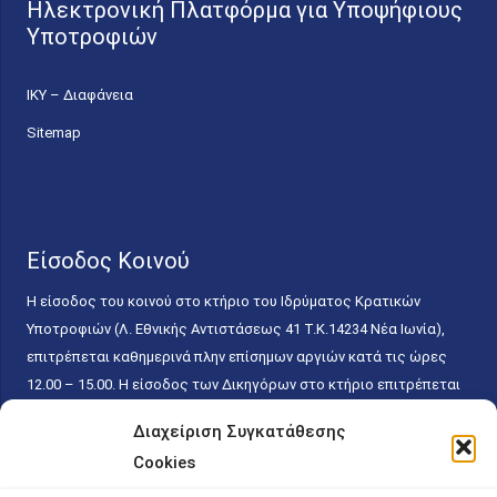
Ηλεκτρονική Πλατφόρμα για Υποψήφιους
Υποτροφιών
ΙΚΥ – Διαφάνεια
Sitemap
Είσοδος Κοινού
Η είσοδος του κοινού στο κτήριο του Ιδρύματος Κρατικών
Υποτροφιών (Λ. Εθνικής Αντιστάσεως 41 T.K.14234 Νέα Ιωνία),
επιτρέπεται καθημερινά πλην επίσημων αργιών κατά τις ώρες
12.00 – 15.00. Η είσοδος των Δικηγόρων στο κτήριο επιτρέπεται
ελεύθερα με την επίδειξη της επαγγελματικής τους ταυτότητας
Διαχείριση Συγκατάθεσης
κάθε εργάσιμη ημέρα και ώρα χωρίς κανέναν χρονικό ή άλλο
Cookies
περιορισμό. Η είσοδος του κοινού ειδικά στο γραφείο του
Πρωτοκόλλου επιτρέπεται καθημερινά κατά τις ώρες 9.00 –