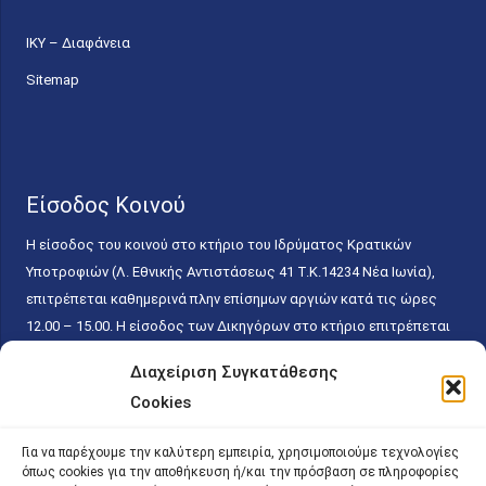
ΙΚΥ – Διαφάνεια
Sitemap
Είσοδος Κοινού
Η είσοδος του κοινού στο κτήριο του Ιδρύματος Κρατικών
Υποτροφιών (Λ. Εθνικής Αντιστάσεως 41 T.K.14234 Νέα Ιωνία),
επιτρέπεται καθημερινά πλην επίσημων αργιών κατά τις ώρες
12.00 – 15.00. Η είσοδος των Δικηγόρων στο κτήριο επιτρέπεται
ελεύθερα με την επίδειξη της επαγγελματικής τους ταυτότητας
Διαχείριση Συγκατάθεσης
κάθε εργάσιμη ημέρα και ώρα χωρίς κανέναν χρονικό ή άλλο
Cookies
περιορισμό. Η είσοδος του κοινού ειδικά στο γραφείο του
Πρωτοκόλλου επιτρέπεται καθημερινά κατά τις ώρες 9.00 –
Για να παρέχουμε την καλύτερη εμπειρία, χρησιμοποιούμε τεχνολογίες
15.00. Η εξυπηρέτηση του κοινού πραγματοποιείται βάσει των
όπως cookies για την αποθήκευση ή/και την πρόσβαση σε πληροφορίες